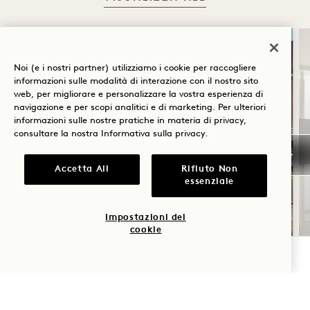
DORMIRE
IL GUSTO
Noi (e i nostri partner) utilizziamo i cookie per raccogliere
informazioni sulle modalità di interazione con il nostro sito
web, per migliorare e personalizzare la vostra esperienza di
navigazione e per scopi analitici e di marketing. Per ulteriori
informazioni sulle nostre pratiche in materia di privacy,
consultare la nostra
Informativa sulla privacy
.
Accetta All
Rifiuto Non
essenziale
SOLSTIZIO D'ESTATE
Impostazioni dei
cookie
Fino al 40% di sconto sul tuo soggiorno
Una bottiglia di rosé
VERIFICA LA DISPONIBILITÀ
Condizioni di cancellazione flessibili