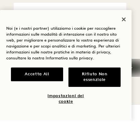
Politica di cancellazione
Noi (e i nostri partner) utilizziamo i cookie per raccogliere
informazioni sulle modalità di interazione con il nostro sito
Tasse e imposte
web, per migliorare e personalizzare la vostra esperienza di
navigazione e per scopi analitici e di marketing. Per ulteriori
informazioni sulle nostre pratiche in materia di privacy,
Arrivo
consultare la nostra
Informativa sulla privacy
.
anticipato/Partenza
posticipata
Accetta All
Rifiuto Non
essenziale
Informazioni generali
sulla prenotazione
Impostazioni dei
cookie
Politica sugli animali
domestici
VERIFICA LA DISPONIBILITÀ
Domande frequenti