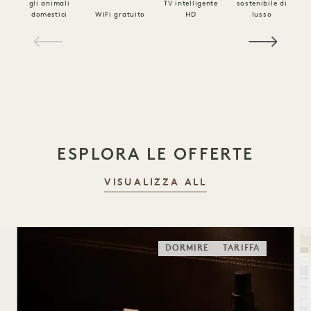
gli animali
TV intelligente
sostenibile di
B
domestici
WiFi gratuito
HD
lusso
l
1 / 21
ESPLORA LE OFFERTE
VISUALIZZA ALL
DORMIRE
TARIFFA