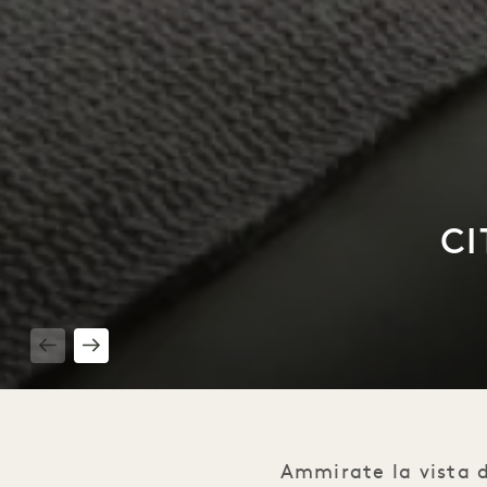
CI
1 / 2
Ammirate la vista d