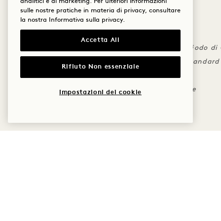
Cure il giorno di Capodanno
analitici e di marketing. Per ulteriori informazioni
sulle nostre pratiche in materia di privacy, consultare
la nostra
Informativa sulla privacy
.
DETTAGLI
Accetta All
Prenotabile per soggiorni durante il periodo d
Si applica la politica di cancellazione standard 
Rifiuto Non essenziale
Later
qui
)
Non cumulabile con altre offerte/tariffe
Impostazioni dei cookie
ALTRE OFFERTE ED ESPE
DORMIRE