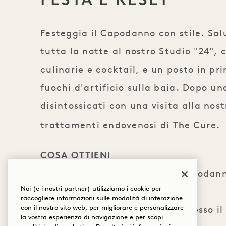
Festeggia il Capodanno con stile. Sal
tutta la notte al nostro Studio "24", 
culinarie e cocktail, e un posto in pr
fuochi d'artificio sulla baia. Dopo u
disintossicati con una visita alla nos
The Cure
trattamenti endovenosi di
.
COSA OTTIENI
Due biglietti per la festa di Capoda
Noi (e i nostri partner) utilizziamo i cookie per
organizzata dall'hotel
raccogliere informazioni sulle modalità di interazione
con il nostro sito web, per migliorare e personalizzare
Due trattamenti endovenosi presso il
la vostra esperienza di navigazione e per scopi