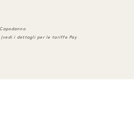
i Capodanno
(vedi i dettagli per le tariffe Pay
RIENZE
TERMINA IL 31 AGOSTO
DORMIRE
TARIFFA