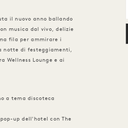
uta il nuovo anno ballando
con musica dal vivo, delizie
ima fila per ammirare i
na notte di festeggiamenti,
tra Wellness Lounge e ai
nno a tema discoteca
 pop-up dell'hotel con The