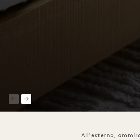
1 / 7
All'esterno, ammira