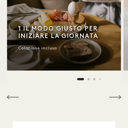
1 IL MODO GIUSTO PER
INIZIARE LA GIORNATA
Colazione inclusa
NaN / 9