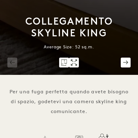
COLLEGAMENTO
SKYLINE KING
Average Size: 52 sq.m.
1 / 8
Per una fuga perfetta quando avete bisogno
di spazio, godetevi una camera skyline king
comunicante.