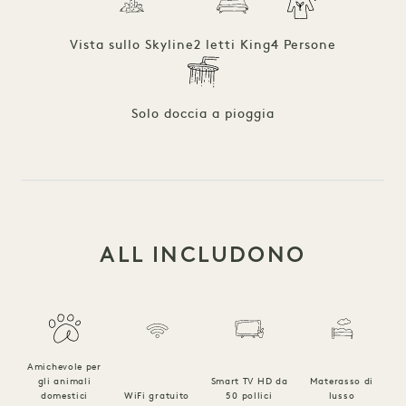
Vista sullo Skyline
2 letti King
4 Persone
Solo doccia a pioggia
ALL INCLUDONO
Amichevole per
gli animali
Smart TV HD da
Materasso di
domestici
WiFi gratuito
50 pollici
lusso
a