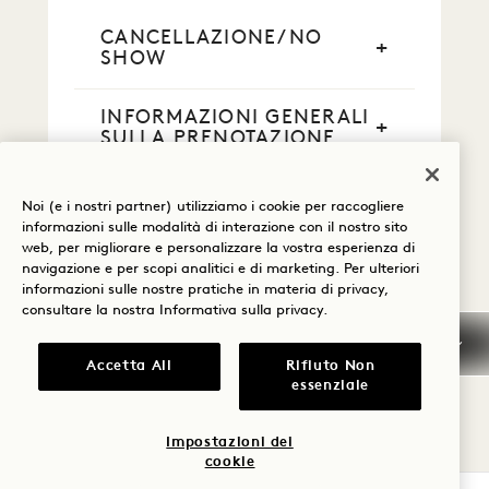
CANCELLAZIONE/NO
SHOW
INFORMAZIONI GENERALI
SULLA PRENOTAZIONE
CARTE DI CREDITO
Noi (e i nostri partner) utilizziamo i cookie per raccogliere
informazioni sulle modalità di interazione con il nostro sito
web, per migliorare e personalizzare la vostra esperienza di
PAGAMENTO IN CONTANTI
navigazione e per scopi analitici e di marketing. Per ulteriori
informazioni sulle nostre pratiche in materia di privacy,
consultare la nostra
Informativa sulla privacy
.
FUMARE
Accetta All
Rifiuto Non
ARRIVO ANTICIPATO /
essenziale
PARTENZA RITARDATA
Impostazioni dei
TASSE E IMPOSTE
cookie