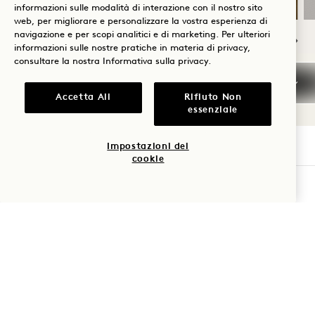
informazioni sulle modalità di interazione con il nostro sito
web, per migliorare e personalizzare la vostra esperienza di
navigazione e per scopi analitici e di marketing. Per ulteriori
informazioni sulle nostre pratiche in materia di privacy,
consultare la nostra
Informativa sulla privacy
.
NaN / 9
Accetta All
Rifiuto Non
essenziale
Impostazioni dei
cookie
1 Hotel Copenhagen
VERIFICA LA DISPONIBILITÀ
Krystalgade 22, 1172
Copenhagen
Danimarca
Hotel:
+45 33 45 91 00
Prenotazioni: