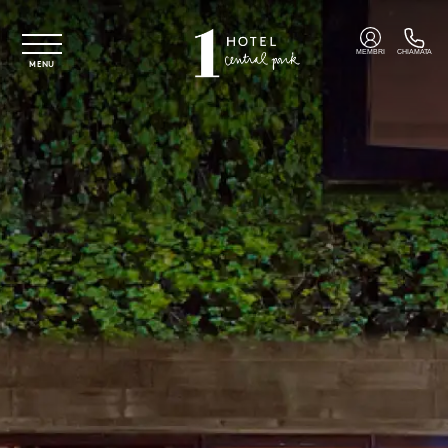
Vai al contenuto principale
MEMBRI
CHIAMATA
MENU