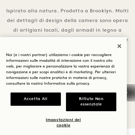
Ispirato alla natura. Prodotto a Brooklyn. Molti
dei dettagli di design della camera sono opera
di artigiani locali, dagli armadi in legno a
doghe aperte ispirati alle "casse" alle lampade
in vetro Fresnel.
Noi (e i nostri partner) utilizziamo i cookie per raccogliere
informazioni sulle modalità di interazione con il nostro sito
web, per migliorare e personalizzare la vostra esperienza di
navigazione e per scopi analitici e di marketing. Per ulteriori
informazioni sulle nostre pratiche in materia di privacy,
consultare la nostra
Informativa sulla privacy
.
Accetta All
Rifiuto Non
ESPLORA LE OFFERTE
essenziale
VISUALIZZA ALL
Impostazioni dei
cookie