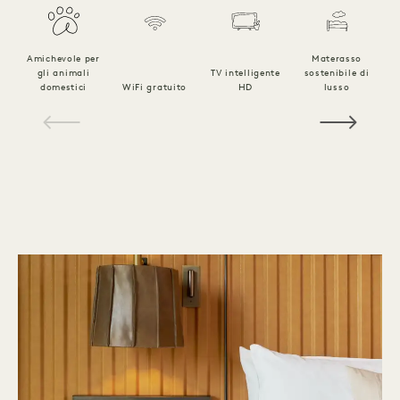
Amichevole per
Materasso
gli animali
TV intelligente
sostenibile di
B
domestici
WiFi gratuito
HD
lusso
l
1 / 18