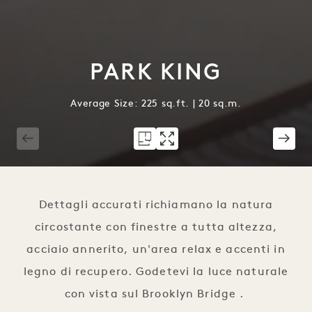
PARK KING
Average Size: 225 sq.ft. | 20 sq.m.
1 / 3
Dettagli accurati richiamano la natura
circostante con finestre a tutta altezza,
acciaio annerito, un'area relax e accenti in
legno di recupero. Godetevi la luce naturale
con vista sul Brooklyn Bridge .