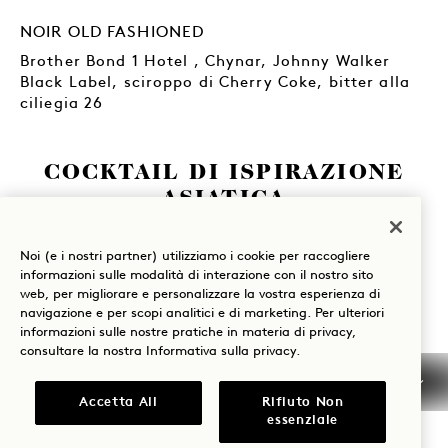
NOIR OLD FASHIONED
Brother Bond 1 Hotel , Chynar, Johnny Walker
Black Label, sciroppo di Cherry Coke, bitter alla
ciliegia 26
COCKTAIL DI ISPIRAZIONE
ASIATICA
AZAHAR
Noi (e i nostri partner) utilizziamo i cookie per raccogliere
Del Maguey, Vida Mezcal, Italicus Rosolio di
informazioni sulle modalità di interazione con il nostro sito
Bergamotto, basilico thailandese, pompelmo
web, per migliorare e personalizzare la vostra esperienza di
fresco, lime, soluzione salina 25
navigazione e per scopi analitici e di marketing. Per ulteriori
informazioni sulle nostre pratiche in materia di privacy,
consultare la nostra
Informativa sulla privacy
.
HINATA
Tequila Ocho, Aperol, liquore al mandarino,
Accetta All
Rifiuto Non
vermouth al miso, sciroppo d'agave 25
essenziale