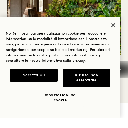
Noi (e i nostri partner) utilizziamo i cookie per raccogliere
informazioni sulle modalità di interazione con il nostro sito
web, per migliorare e personalizzare la vostra esperienza di
navigazione e per scopi analitici e di marketing. Per ulteriori
informazioni sulle nostre pratiche in materia di privacy,
consultare la nostra
Informativa sulla privacy
.
PROSPERITÀ
Accetta All
Rifiuto Non
Crescere in modo consapevole e trasparente
essenziale
1 Hotel Brooklyn Bridge è la prova vivente che
Impostazioni dei
cookie
l'ospitalità di lusso, la vita in città e la
VERIFICA LA DISPONIBILITÀ
sostenibilità possono esistere in armonia.
Anni di raccolta di dati relativi alle emissioni