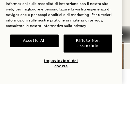
informazioni sulle modalità di interazione con il nostro sito
Per prenotare un allenamento personalizzato,
web, per migliorare e personalizzare la vostra esperienza di
navigazione e per scopi analitici e di marketing. Per ulteriori
invia un'e-mail al nostro team di
informazioni sulle nostre pratiche in materia di privacy,
consultare la nostra
Informativa sulla privacy
.
concierge:
nyc1hbb-concierge@1hotels.com
Accetta All
Rifiuto Non
essenziale
Impostazioni dei
cookie
VERIFICA LA DISPONIBILITÀ