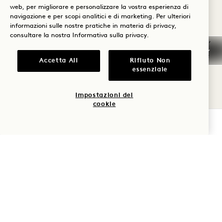
CONSAPEVOLEZZA CON ALO
web, per migliorare e personalizzare la vostra esperienza di
WELLNESS CLUB
navigazione e per scopi analitici e di marketing. Per ulteriori
informazioni sulle nostre pratiche in materia di privacy,
consultare la nostra
Informativa sulla privacy
.
Migliora il tuo soggiorno con Alo Wellness Club,
ora accessibile 1 Hotel . Da pilates rigenerante
Accetta All
Rifiuto Non
essenziale
a sessioni tonificanti di HIIT e allenamento
della forza, goditi una selezione curata di
Impostazioni dei
video di allenamento premium guidati da
cookie
istruttori di livello mondiale. Progettato con
VERIFICA LA DISPONIBILITÀ
cura per supportare i tuoi obiettivi di fitness e
il tuo ritmo quotidiano, Alo Wellness Club offre
il perfetto equilibrio tra attività e relax.
MUOVITI CON C
SCARICA L'APP