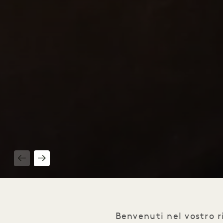
1 / 3
Benvenuti nel vostro 