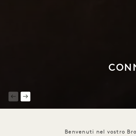
CONN
1 / 3
Benvenuti nel vostro Br