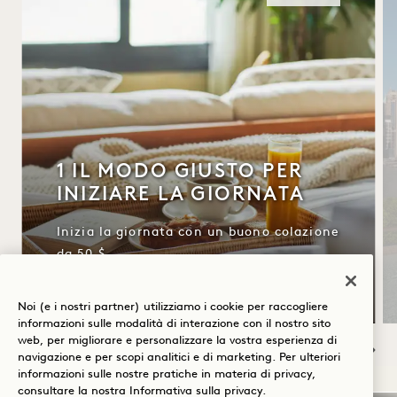
1 IL MODO GIUSTO PER
INIZIARE LA GIORNATA
Inizia la giornata con un buono colazione
da 50 $
. Condizioni di cancellazione flessibili
Noi (e i nostri partner) utilizziamo i cookie per raccogliere
informazioni sulle modalità di interazione con il nostro sito
web, per migliorare e personalizzare la vostra esperienza di
navigazione e per scopi analitici e di marketing. Per ulteriori
informazioni sulle nostre pratiche in materia di privacy,
NaN / 8
consultare la nostra
Informativa sulla privacy
.