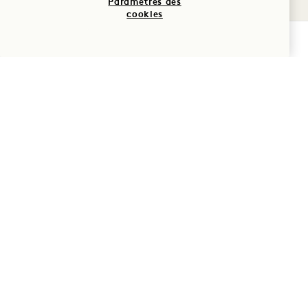
Paramètres des
cookies
VÉRIFIER LA DISPONIBILITÉ
Partager cet événement :
1 Hotel Tokyo
2-17-22 Akasaka
Minato-Ku
,
Tokyo
107-0052
Japon
Hôtel :
+81 3 6441 3040
Réservations :