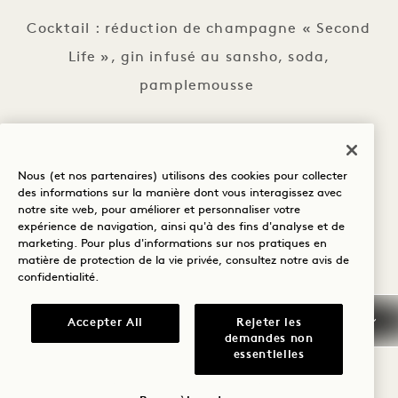
Cocktail : réduction de champagne « Second
Life », gin infusé au sansho, soda,
pamplemousse
Accord n° 3 :
Nous (et nos partenaires) utilisons des cookies pour collecter
des informations sur la manière dont vous interagissez avec
notre site web, pour améliorer et personnaliser votre
Dessert : Soufflé « NiNi Bar »
expérience de navigation, ainsi qu'à des fins d'analyse et de
marketing. Pour plus d'informations sur nos pratiques en
matière de protection de la vie privée, consultez notre
avis de
Cocktail : White Mocha, whisky « Brother's
confidentialité
.
Bond 1 Hotel Regenerative Grain », liqueur
d'expresso, expresso, chocolat blanc
Accepter All
Rejeter les
demandes non
essentielles