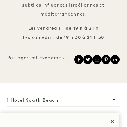
subtiles influences israéliennes et
méditerranéennes.
Les vendredis :
de 19 h à 21 h
Les samedis :
de 19 h 30 à 21 h 30
Partager cet événement :
1 Hotel South Beach
2341 Collins Avenue
Miami Beach
,
FL
33139