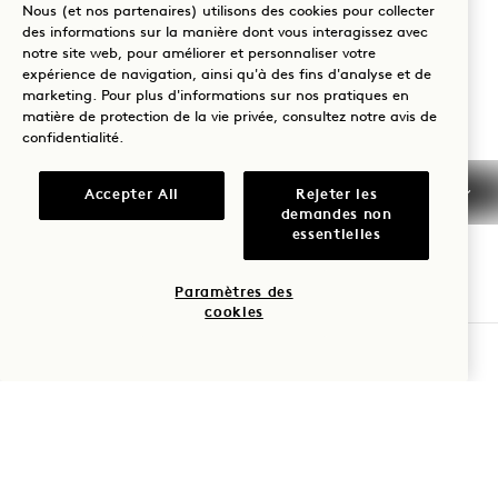
Nous (et nos partenaires) utilisons des cookies pour collecter
États-Unis d'Amérique
des informations sur la manière dont vous interagissez avec
Hôtel :
notre site web, pour améliorer et personnaliser votre
expérience de navigation, ainsi qu'à des fins d'analyse et de
+1 305 604 1000
marketing. Pour plus d'informations sur nos pratiques en
Réservations :
matière de protection de la vie privée, consultez notre
avis de
confidentialité
.
+1 833 625 3111
South Beach
Nous contacter
Accepter All
Rejeter les
demandes non
Politiques
Accessibilité
essentielles
Animaux de
Presse
compagnie
FAQs
Paramètres des
cookies
VÉRIFIER LA DISPONIBILITÉ
1 Hotels
Nos implantations
Mission