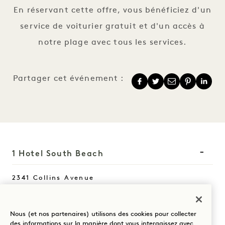
En réservant cette offre, vous bénéficiez d'un
service de voiturier gratuit et d'un accès à
notre plage avec tous les services.
Partager cet événement :
1 Hotel South Beach
2341 Collins Avenue
Miami Beach
,
FL
33139
États-Unis d'Amérique
Nous (et nos partenaires) utilisons des cookies pour collecter
Hôtel :
des informations sur la manière dont vous interagissez avec