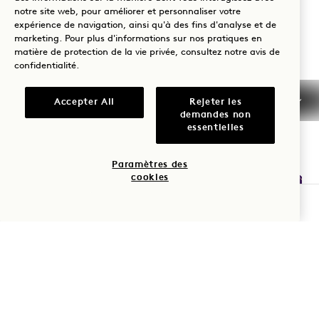
notre site web, pour améliorer et personnaliser votre
+1 305 604 1000
expérience de navigation, ainsi qu'à des fins d'analyse et de
marketing. Pour plus d'informations sur nos pratiques en
Réservations :
matière de protection de la vie privée, consultez notre
avis de
+1 833 625 3111
confidentialité
.
South Beach
Nous contacter
Accepter All
Rejeter les
Politiques
Accessibilité
demandes non
Animaux de
Presse
essentielles
compagnie
FAQs
Paramètres des
cookies
VÉRIFIER LA DISPONIBILITÉ
1 Hotels
Nos implantations
Mission
Soyez le premier à découvrir tout ce qui concerne 1 Hotels.
Notre histoire
Rejoindre notre équipe
Prénom