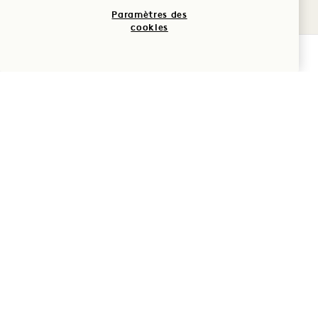
Paramètres des
cookies
VÉRIFIER LA DISPONIBILITÉ
Carte d'agrément à lire