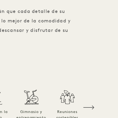
án que cada detalle de su
e lo mejor de la comodidad y
descansar y disfrutar de su
n la
Gimnasio y
Reuniones
Vistas al
a
entrenamiento
sostenibles
horizonte