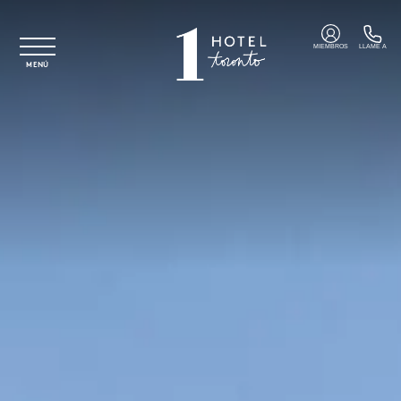
Ir al contenido principal
MIEMBROS
LLAME A
MENÚ