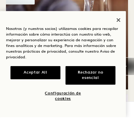
Nosotros (y nuestros socios) utilizamos cookies para recopilar
información sobre cómo interactúa con nuestro sitio web,
mejorar y personalizar su experiencia de navegación y con
Casa Madera
fines analíticos y de marketing. Para más información sobre
LA MEJOR CATA DE
nuestras prácticas de privacidad, consulte nuestro
Aviso de
TEQUILA Y MEZCAL CON
privacidad
.
CLASE AZUL
Aceptar All
Rechazar no
esencial
Miércoles - Domingo
Configuración de
cookies
VIERNES
COMPROBAR DISPONIBILIDAD
7
DE AGOSTO