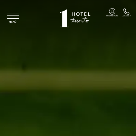
Ir al contenido principal
MIEMBROS
LLAME A
MENÚ