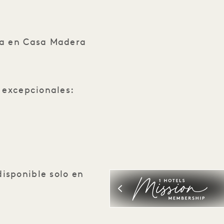
la y mezcal con Clase Azul
va en Casa Madera
 excepcionales:
isponible solo en