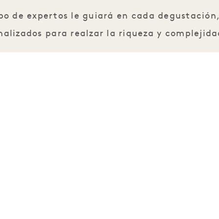
po de expertos le guiará en cada degustación,
alizados para realzar la riqueza y complejid
Vuelo Clase Azul: 150 $ por persona
Comparte este evento:
1 Hotels