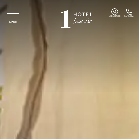
Ir al contenido principal
MIEMBROS
LLAME A
MENÚ