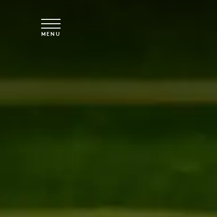
Spring til hovedindhold
MENU