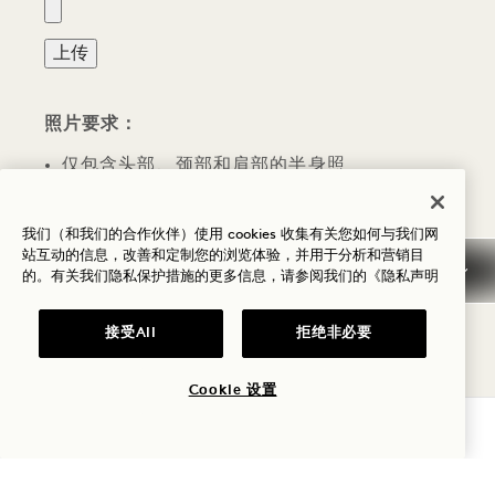
照片要求：
仅包含头部、颈部和肩部的半身照
不戴太阳镜、帽子或滤镜
我们（和我们的合作伙伴）使用 cookies 收集有关您如何与我们网
站互动的信息，改善和定制您的浏览体验，并用于分析和营销目
至少120像素×120像素或1.25英寸×1.25英寸
的。有关我们隐私保护措施的更多信息，请参阅我们的
《隐私声明
接受All
拒绝非必要
仅限一个文件。
2 MB限制。
Cookie 设置
允许的类型：jpg、jpeg、png。
查询可用性