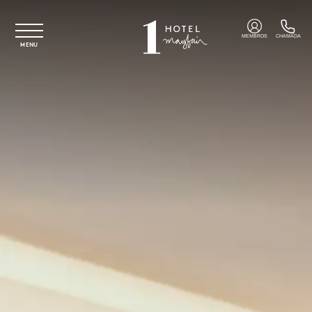
Saltar para o conteúdo principal
MEMBROS
CHAMADA
MENU