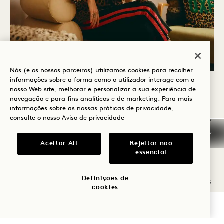
Nós (e os nossos parceiros) utilizamos cookies para recolher
informações sobre a forma como o utilizador interage com o
SOBRE O CERCLE
nosso Web site, melhorar e personalizar a sua experiência de
navegação e para fins analíticos e de marketing. Para mais
informações sobre as nossas práticas de privacidade,
O Cercle foi fundado por Coco Baraer Panazza,
consulte o nosso
Aviso de privacidade
uma empresária sediada em Londres que, ao
Aceitar All
Rejeitar não
longo de 10 anos de vida nómada no
essencial
estrangeiro, compreendeu como fazer as
Definições de
malas e viver sem elas pode aumentar o stress
cookies
de qualquer viagem. Coco reconheceu
VERIFICAR DISPONIBILIDADE
rapidamente as vantagens da propriedade