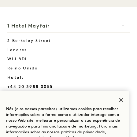
1 Hotel Mayfair
3 Berkeley Street
Londres
W1J 8DL
Reino Unido
Hotel:
+44 20 3988 0055
Reservas:
+44 800 023 4406
Nós (e os nossos parceiros) utilizamos cookies para recolher
+1 844 808 8111
informações sobre a forma como o utilizador interage com o
nosso Web site, melhorar e personalizar a sua experiência de
Mayfair
Contactar-nos
navegação e para fins analíticos e de marketing. Para mais
informações sobre as nossas práticas de privacidade,
Políticas
Acessibilidade