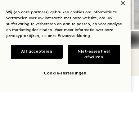
Gratis kamerupgrade
Wij (en onze partners) gebruiken cookies om informatie te
Geen toeslag voor extra voorzieningen
verzamelen over uw interactie met onze website, om uw
surfervaring te verbeteren en aan te passen, en voor analyse-
en marketingdoeleinden. Voor meer informatie over onze
privacypraktijken, zie onze
Privacyverklaring
NaN / 7
All accepteren
Niet-essentieel
afwijzen
Cookie-instellingen
BESCHIKBAARHEID CONTROLEREN
1 Hotel Toronto
550 Wellingtonstraat W
Toronto
ON
M5V 2V4
Canada
Hotel: