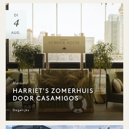
DI
4
AUG.
Harriet's
HARRIET'S ZOMERHUIS
DOOR CASAMIGOS
Dagelijks