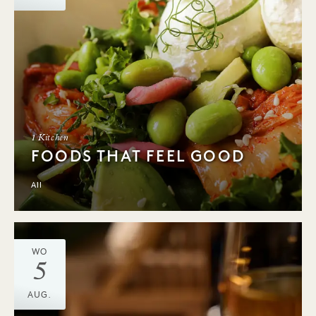
1 Kitchen
FOODS THAT FEEL GOOD
All
WO
5
AUG.