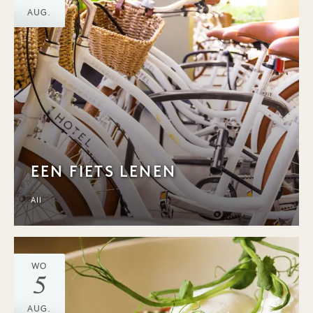
AUG.
EEN FIETS LENEN
All
WO
5
AUG.