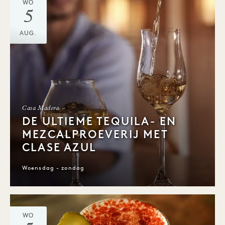
WO
5
AUG.
Casa Madera
DE ULTIEME TEQUILA- EN
MEZCALPROEVERIJ MET
CLASE AZUL
Woensdag - zondag
WO