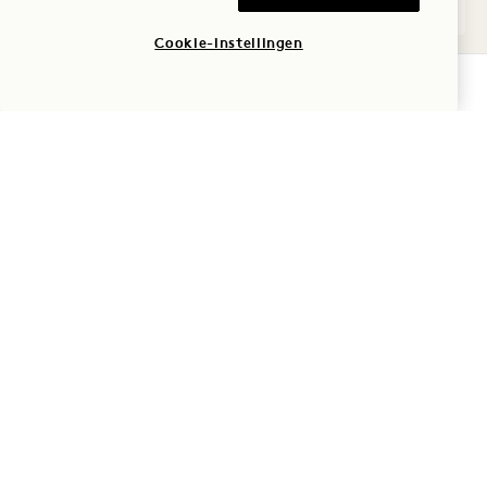
Cookie-instellingen
BESCHIKBAARHEID CONTROLEREN
ANNULERINGSBELEID
ALGEMENE
RESERVERINGSINFORMATIE
CREDITCARDS
VROEGE AANKOMST/LAAT
VERTREK