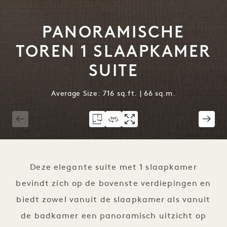
PANORAMISCHE
TOREN 1 SLAAPKAMER
SUITE
Average Size: 716 sq.ft. | 66 sq.m.
1 / 4
Deze elegante suite met 1 slaapkamer
bevindt zich op de bovenste verdiepingen en
biedt zowel vanuit de slaapkamer als vanuit
de badkamer een panoramisch uitzicht op