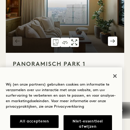
PLATTEGROND 6074
360°-RONDLEIDING 6074
GALERIE 6074
PANORAMIC P
PANORAMIC
PANO
1 / 4
PANORAMISCH PARK 1
SLAAPKAMER SUITE
Wij (en onze partners) gebruiken cookies om informatie te
Stad en tuin, panoramisch uitzicht
verzamelen over uw interactie met onze website, om uw
1 kingsize bed
2 volwassenen en 1 kind
surfervaring te verbeteren en aan te passen, en voor analyse-
Aparte douche en bad
en marketingdoeleinden. Voor meer informatie over onze
privacypraktijken, zie onze
Privacyverklaring
Average Size: 708 sq.ft. | 65 sq.m.
All accepteren
Niet-essentieel
afwijzen
Panoramisch Park 1 slaapkamer suit
Details bekijken