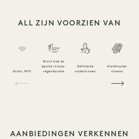
ALL ZIJN VOORZIEN VAN
Groot bad en
aparte inloop-
Gefilterde
Hardhouten
Gratis WiFi
regendouche
waterkranen
vloeren
Vo
1 / 16
AANBIEDINGEN VERKENNEN