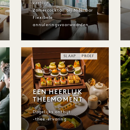
verblijf
Zomercocktail bij NiNi Bar
Flexibele
annuleringsvoorwaarden
SLAAP
PROEF
EEN HEERLIJK
THEEMOMENT
Dagelijks ontbijt
-thee-ervaring