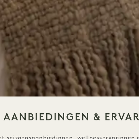
 AANBIEDINGEN & ERVA
et seizoensaanbiedingen, wellnesservaringen e