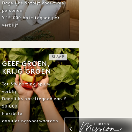
Dagelijks ontbijt voor twee
personen
¥ 15.000 hoteltegoed per
verblijf
SLAAP
GEEF GROEN,
KRIJG GROEN
Tot 5% korting op uw
verblijf
Dagelijks hoteltegoed van ¥
50.000
Flexibele
annuleringsvoorwaarden