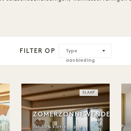
FILTER OP
Type
aanbieding
SLAAP
ZOMERZONNEWENDE
Tot 30% korting op je