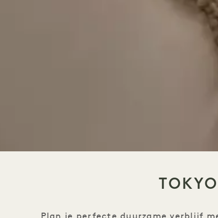
TOKYO
Plan je perfecte duurzame verblijf m