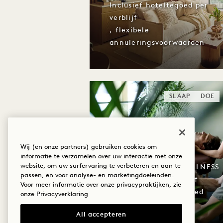
Inclusief hoteltegoed per
verblijf
, flexibele
annuleringsvoorwaarden
SLAAP
DOE
ONTSPAN BIJ
BAMFORD
Wij (en onze partners) gebruiken cookies om
informatie te verzamelen over uw interactie met onze
website, om uw surfervaring te verbeteren en aan te
¥ 20.000 Bamford WELLNESS
passen, en voor analyse- en marketingdoeleinden.
SPA-tegoed per verblijf
Voor meer informatie over onze privacypraktijken, zie
¥ 1.000 dagelijks tegoed
onze
Privacyverklaring
voor Neighbors
All accepteren