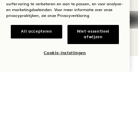
surfervaring te verbeteren en aan te passen, en voor analyse-
en marketingdoeleinden. Voor meer informatie over onze
HUISREGELS
privacypraktijken, zie onze
Privacyverklaring
Er kunnen schoonmaakkosten of extra kosten
All accepteren
Niet-essentieel
afwijzen
in rekening worden gebracht als uw kamer in
een staat wordt achtergelaten die extra
Cookie-instellingen
schoonmaak of reparaties vereist.
BESCHIKBAARHEID CONTROLEREN
HUISREGELS
ALL BEKIJKEN