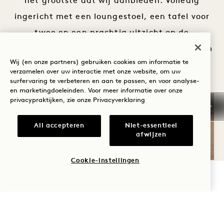
het grootste dat wij aanbieden. Volledig
ingericht met een loungestoel, een tafel voor
twee en een prachtig uitzicht op de
Atlantische Oceaan, is dit de perfecte plek om
Wij (en onze partners) gebruiken cookies om informatie te
uw zintuigen te prikkelen.
verzamelen over uw interactie met onze website, om uw
surfervaring te verbeteren en aan te passen, en voor analyse-
en marketingdoeleinden. Voor meer informatie over onze
privacypraktijken, zie onze
Privacyverklaring
All accepteren
Niet-essentieel
afwijzen
Cookie-instellingen
BESCHIKBAARHEID CONTROLEREN