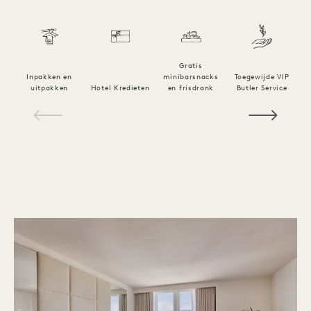
Gratis
to
Inpakken en
minibarsnacks
Toegewijde VIP
uitpakken
Hotel Kredieten
en frisdrank
Butler Service
H
1 / 21