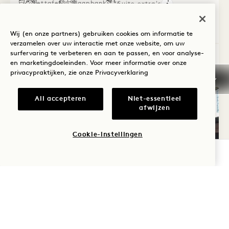
Eettafel
Slaapbank
Suite extra's
Average Size: 1118 sq.ft. | 103 sq.m.
Wij (en onze partners) gebruiken cookies om informatie te
verzamelen over uw interactie met onze website, om uw
surfervaring te verbeteren en aan te passen, en voor analyse-
Space Needle 2 Bedroom Suite
Details bekijken
en marketingdoeleinden. Voor meer informatie over onze
privacypraktijken, zie onze
Privacyverklaring
All accepteren
Niet-essentieel
afwijzen
Cookie-instellingen
BESCHIKBAARHEID CONTROLEREN
PLATTEGROND 4946
360°-RONDLEIDING 4946
GALERIE 4946
STUDIO-SUIT
STUDIO SU
STU