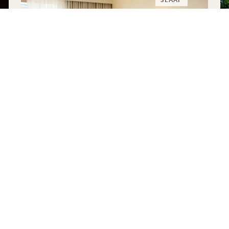
SLAAP
ZOMERZONNEWENDE
Tot 40% korting op je verblijf
Een fles 1 Hotels
Flexibele annuleringsvoorwaarden