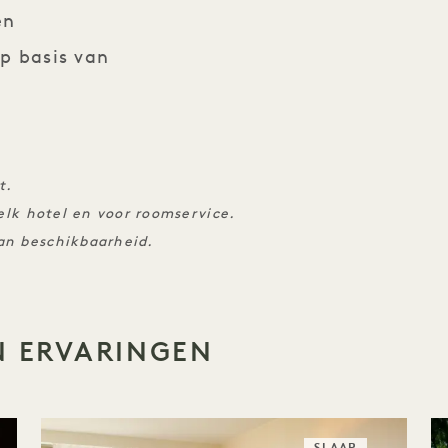
en
p basis van
t.
 elk hotel en voor roomservice.
an beschikbaarheid.
N ERVARINGEN