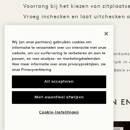
Voorrang bij het kiezen van zitplaats
Vroeg inchecken en laat uitchecken o
beschikbaarheid
Wij (en onze partners) gebruiken cookies om
DE KLEINE LETTERS
informatie te verzamelen over uw interactie met onze
website, om uw surfervaring te verbeteren en aan te
Flexibele annulering tot 7 dagen voor aankoms
passen, en voor analyse- en marketingdoeleinden.
Eén tegoed per verblijf, geldig voor gebruik in
Voor meer informatie over onze privacypraktijken, zie
onze
Privacyverklaring
Vroeg inchecken en laat uitchecken op basis v
All accepteren
Niet-essentieel afwijzen
MEER AANBIEDINGEN E
Cookie-instellingen