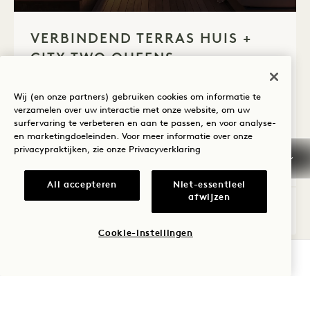
1 / 6
VERBINDEND TERRAS HUIS +
CITY TWO QUEENS
Premium Uitzicht op de Stad
Wij (en onze partners) gebruiken cookies om informatie te
1 kingsize en 2 queensize bedden
6 Mensen
verzamelen over uw interactie met onze website, om uw
Regendouche
Terras
Aparte woonkamer
surfervaring te verbeteren en aan te passen, en voor analyse-
Toegankelijke details
Suite extra's
en marketingdoeleinden. Voor meer informatie over onze
privacypraktijken, zie onze
Privacyverklaring
Average Size: 2425 sq.ft. | 225 sq.m.
All accepteren
Niet-essentieel
afwijzen
Verbindend Terras Huis + City Two Q
Details bekijken
Cookie-instellingen
BESCHIKBAARHEID CONTROLEREN