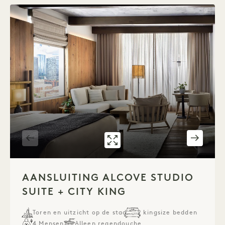
GALERIE 321
AANEENGESLOTEN
1 / 4
AANSLUITING ALCOVE STUDIO
SUITE + CITY KING
Toren en uitzicht op de stad
2 kingsize bedden
4 Mensen
Alleen regendouche