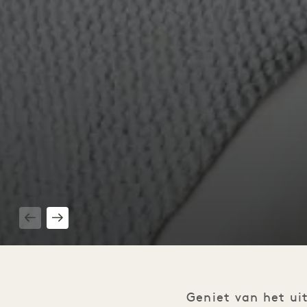
1 / 3
Geniet van het ui