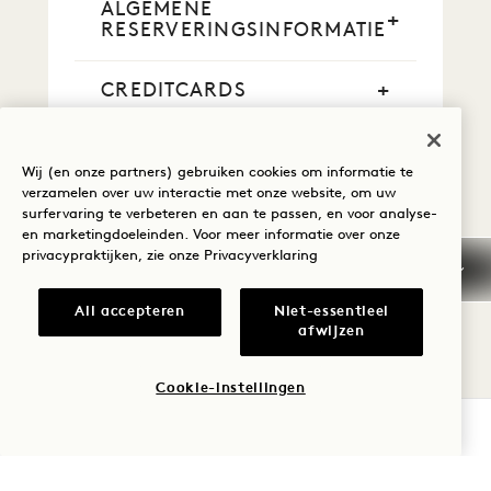
ALGEMENE
RESERVERINGSINFORMATIE
CREDITCARDS
CONTANTE BETALING
Wij (en onze partners) gebruiken cookies om informatie te
verzamelen over uw interactie met onze website, om uw
ROOKEN
surfervaring te verbeteren en aan te passen, en voor analyse-
en marketingdoeleinden. Voor meer informatie over onze
privacypraktijken, zie onze
Privacyverklaring
VROEGE AANKOMST /
LAAT VERTREK
All accepteren
Niet-essentieel
afwijzen
BELASTINGEN EN
HEFFINGEN
Cookie-instellingen
BESCHIKBAARHEID CONTROLEREN
HUISDIEREN