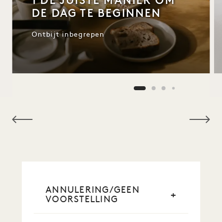
1 DE JUISTE MANIER OM
DE DAG TE BEGINNEN
Ontbijt inbegrepen
NaN / 9
ANNULERING/GEEN
VOORSTELLING