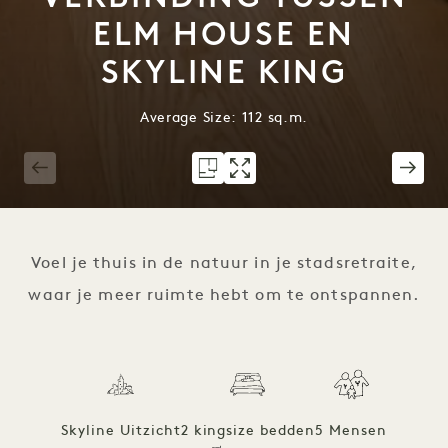
ELM HOUSE EN
SKYLINE KING
Average Size: 112 sq.m.
1 / 9
Voel je thuis in de natuur in je stadsretraite,
waar je meer ruimte hebt om te ontspannen.
Skyline Uitzicht
2 kingsize bedden
5 Mensen