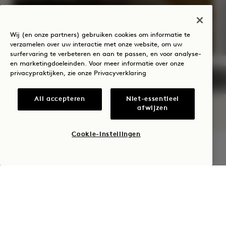
Ontbijt inbegrepen
Wij (en onze partners) gebruiken cookies om informatie te
verzamelen over uw interactie met onze website, om uw
surfervaring te verbeteren en aan te passen, en voor analyse-
en marketingdoeleinden. Voor meer informatie over onze
privacypraktijken, zie onze
Privacyverklaring
NaN / 9
All accepteren
Niet-essentieel
afwijzen
Cookie-instellingen
BESCHIKBAARHEID CONTROLEREN
1 Hotel Copenhagen
Krystalgade 22, 1172
Copenhagen
Denemarken