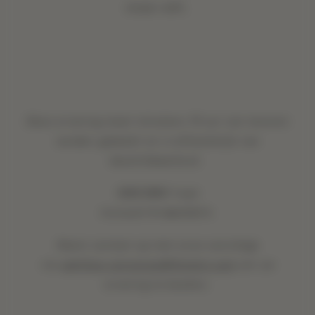
maar wilt.
Deze ervaring moet minstens 72 uur van tevoren
worden geboekt en is afhankelijk van
beschikbaarheid.
1250 DKK 1 uur
Inclusief
4 martini’s
Neem contact op met onze conciërge
via
cph1hcp.concierge@1hotels.com
om uw
ervaring te boeken.