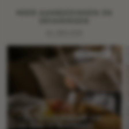
MEER AANBIEDINGEN EN
ERVARINGEN
ALL BEKIJKEN
SLAAP
PROEF
1 DE JUISTE MANIER OM
DE DAG TE BEGINNEN