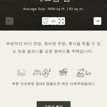
Average Size: 1000 sq.ft. | 92 sq.m.
1 / 7
부분적인 바다 전망, 완비된 주방, 휴식을 취할 수 있
는 전용 발코니를 갖춘 원베드룸 주택입니다.
부분 오션뷰
킹 침대
2 명
별도의 레인 샤워
주방
발코니