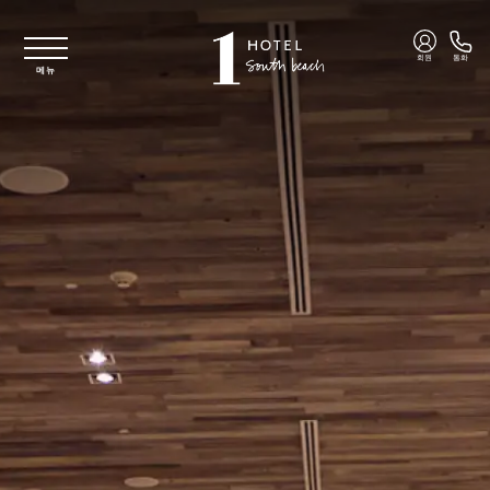
주요 콘텐츠로 건너뛰기
회원
통화
메뉴