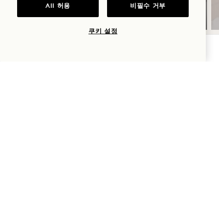
다.
All 허용
비필수 거부
쿠키 설정
가용성 확인
NaN / 10
1 Hotel South Beach
2341 콜린스 애비뉴
마이애미 비치
,
FL
33139
미국
호텔:
+1 305 604 1000