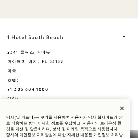
1 Hotel South Beach
2341 콜린스 애비뉴
마이애미 비치
,
FL
33139
미국
호텔:
+1 305 604 1000
예약:
+1 833 625 3111
South Beach
문의하기
당사(및 파트너)는 쿠키를 사용하여 사용자가 당사 웹사이트와 상
호 작용하는 방식에 대한 정보를 수집하고, 사용자의 브라우징 환
정책
언론
경을 개선 및 맞춤화하며, 분석 및 마케팅 목적으로 사용합니다.
당사의 개인정보 처리방침에 대한 자세한 내용은
개인정보
처리방
반려동물 친화
자주 묻는 질문