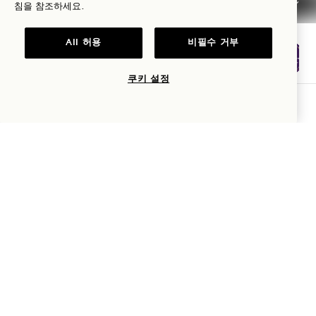
침을 참조하세요.
접근성
All 허용
비필수 거부
쿠키 설정
가용성 확인
1 Hotels
위치
Mission
1 Hotels 대한 모든 것을 가장 먼저 알아보세요.
우리의 이야기
팀에 합류하세요
이름
지속 가능성
1 Homes
The Field Guide
개발
성
프레스
문의하기
Goodthings 쇼핑
이메일
이용약관
및
개인정보처리방침
*에 동의합니다.