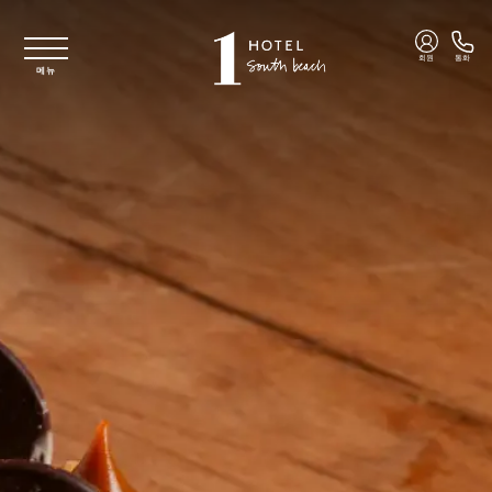
주요 콘텐츠로 건너뛰기
회원
통화
메뉴