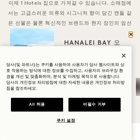
이제 1 Hotels 집으로 가져갈 수 있습니다. 소매점에
서는 고급스러운 의류와 시그니처 향이 담긴 캔들 같
은 선물은 물론 혁신적인 브랜드와 현지 장인의 엄선
된 상품도 만나보실 수 있습니다.
닫기
HANALEI BAY 오
GOODTHINGS
자세히 알아보기
신 이유는 무엇인가
요?
당사(및 파트너)는 쿠키를 사용하여 사용자가 당사 웹사이트와 상
호 작용하는 방식에 대한 정보를 수집하고, 사용자의 브라우징 환
웰니스
경을 개선 및 맞춤화하며, 분석 및 마케팅 목적으로 사용합니다.
당사의 개인정보 처리방침에 대한 자세한 내용은
개인정보
처리방
골프
침을 참조하세요.
자연과 양육이 있는 곳 1
로맨스
All 허용
비필수 거부
가족과 함께하는
시간
쿠키 설정
가용성 확인
모험