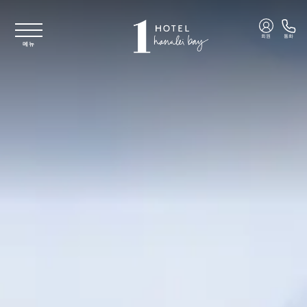
주요 콘텐츠로 건너뛰기
회원
통화
메뉴