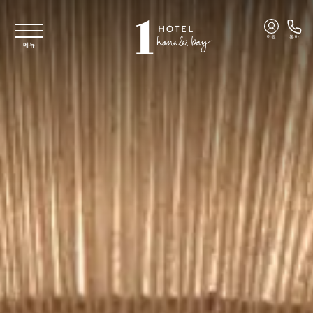
주요 콘텐츠로 건너뛰기
회원
통화
메뉴