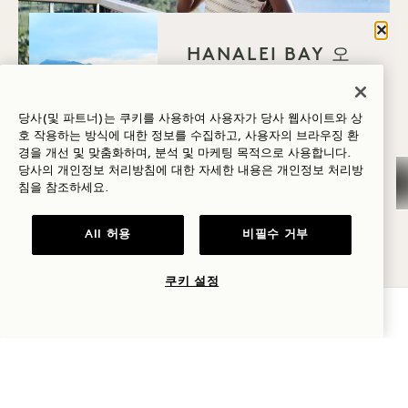
닫기
HANALEI BAY 오
신 이유는 무엇인가
요?
당사(및 파트너)는 쿠키를 사용하여 사용자가 당사 웹사이트와 상
호 작용하는 방식에 대한 정보를 수집하고, 사용자의 브라우징 환
웰니스
경을 개선 및 맞춤화하며, 분석 및 마케팅 목적으로 사용합니다.
영화 및 사진 촬영
당사의 개인정보 처리방침에 대한 자세한 내용은
개인정보
처리방
골프
침을 참조하세요.
마카나 하우스에서 깨끗한 해안선까지, 1 Hotel
로맨스
All 허용
비필수 거부
Hanalei Bay 클로즈업할 준비가 되어 있습니다. 영
가족과 함께하는
화, 텔레비전, 광고, 광고 또는 언론 정킷을 위한 멋진
시간
쿠키 설정
배경이 되어 드리겠습니다. 또한 시간과 예산에 맞춰
가용성 확인
모험
촬영하는 데 필요한 지원을 제공하여 간편하게 촬영할
수 있습니다.
영화 및 사진 촬영
더 알아보기