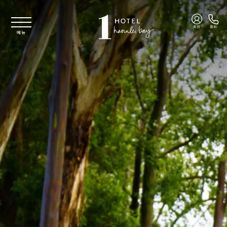
주요 콘텐츠로 건너뛰기
회원
통화
메뉴