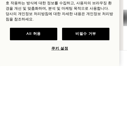
프린스빌, 카우아이
,
HI
96722
호 작용하는 방식에 대한 정보를 수집하고, 사용자의 브라우징 환
웰니스
경을 개선 및 맞춤화하며, 분석 및 마케팅 목적으로 사용합니다.
미국
당사의 개인정보 처리방침에 대한 자세한 내용은
개인정보
처리방
골프
호텔:
침을 참조하세요.
+1 808 826 9644
로맨스
All 허용
비필수 거부
웰니스 리트리트:
가족과 함께하는
+1 808 977 1237
시간
쿠키 설정
예약:
가용성 확인
모험
+1 833 623 2111
Hanalei Bay
문의하기
정책
언론
반려동물 친화
자주 묻는 질문
접근성
팀에 가입하기