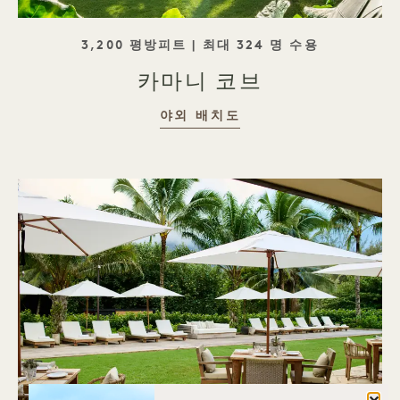
태그라인
3,200 평방피트 | 최대 324 명 수용
카마니 코브
카마니 코브
야외 배치도