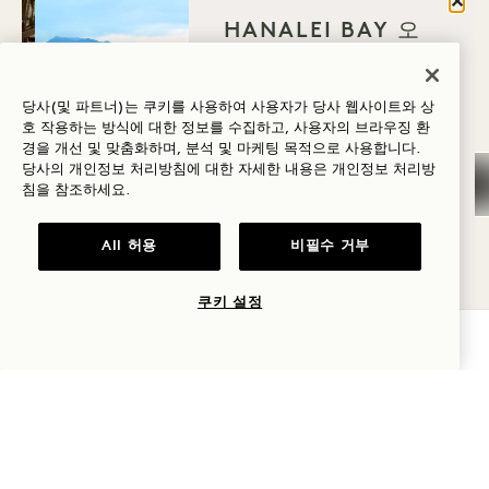
닫기
HANALEI BAY 오
신 이유는 무엇인가
요?
태그라인
3,200제곱피트 | 최대 432명 수용 가능
당사(및 파트너)는 쿠키를 사용하여 사용자가 당사 웹사이트와 상
호 작용하는 방식에 대한 정보를 수집하고, 사용자의 브라우징 환
샌드박스 풀 데크
웰니스
경을 개선 및 맞춤화하며, 분석 및 마케팅 목적으로 사용합니다.
당사의 개인정보 처리방침에 대한 자세한 내용은
개인정보
처리방
골프
모래 놀이터 수영장 데
야외 배치도
침을 참조하세요.
로맨스
All 허용
비필수 거부
가족과 함께하는
시간
쿠키 설정
가용성 확인
모험