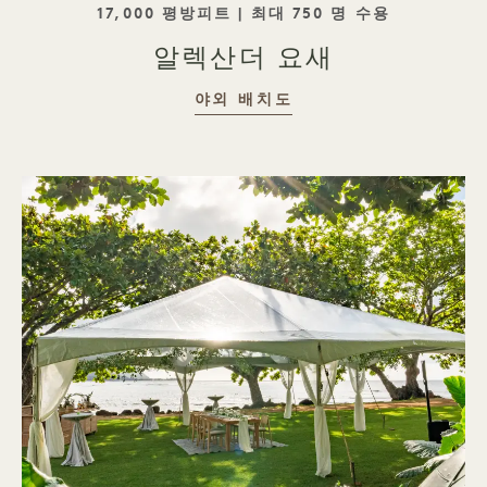
태그라인
17,000 평방피트 | 최대 750 명 수용
알렉산더 요새
알렉산더 요새
야외 배치도