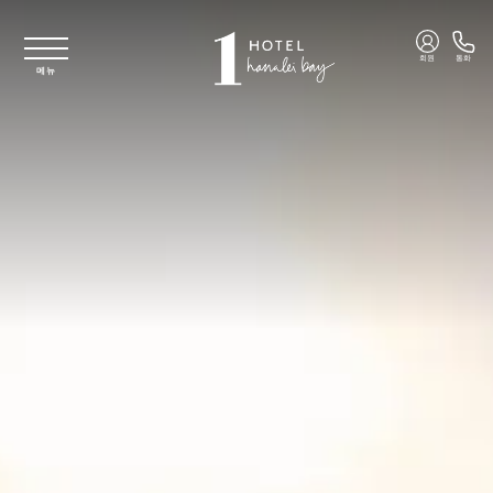
주요 콘텐츠로 건너뛰기
회원
통화
메뉴